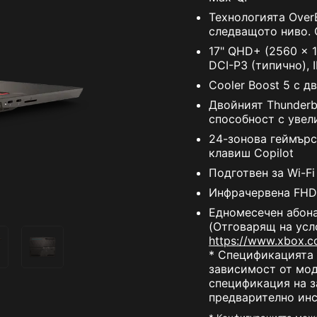
Технологията Over
следващото ниво.
17" QHD+ (2560 x 1
DCI-P3 (типично), 
Cooler Boost 5 с д
Двойният Thunderb
способност с увел
24-зонова геймърс
клавиш Copilot
Подготвен за Wi-Fi
Инфрачервена FHD 
Едномесечен абона
(Отговарящ на усл
https://www.xbox.c
* Спецификацията 
зависимост от мод
спецификация на з
предварително инс