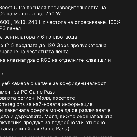
Boost Ultra пренася производителността на
 Обща мощност до 250 W
600), 16:10, 240 Hz честота на опресняване, 100%
IPS панел
ва вентилатора и 6 топлоотвода
olt™ 5 предлага до 120 Gbps пропускателна
ичаване на честотната лента
ка клавиатура с RGB на отделните клавиши и
 7
уеб камера с капаче за конфиденциалност
мент за PC Game Pass
овията регион: Моля, посетете
om/regions
за най-новата информация.
и пакетната оферта може да се различават в
ела и държавата. Моля, вижте окончателната
акупения продукт за подробности относно
талирания Xbox Game Pass.)