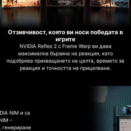
Отзивчивост, която ви носи победата в
игрите
NVIDIA Reflex 2 с Frame Warp ви дава
максимална бързина на реакция, като
подобрява прихващането на целта, времето за
реакция и точността на прицелване.
нно
евъзходни
DIA NIM и са
вижвано от
NIM –
, генериране