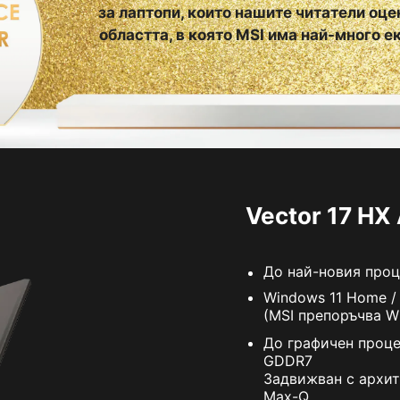
за лаптопи, които нашите читатели оце
областта, в която MSI има най-много 
Vector 17 HX
До най-новия проце
Windows 11 Home /
(MSI препоръчва Wi
До графичен проце
GDDR7
Задвижван с архит
Max-Q.