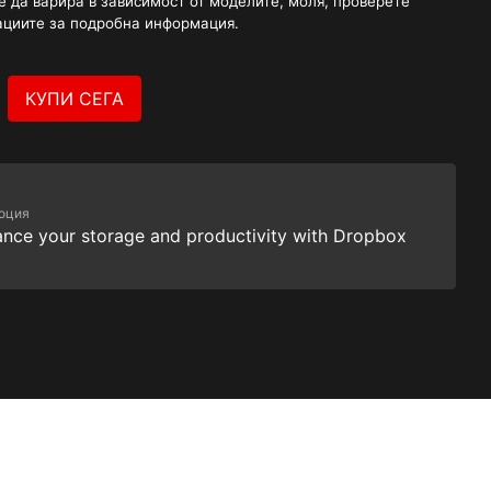
 да варира в зависимост от моделите, моля, проверете
ациите за подробна информация.
КУПИ СЕГА
оция
nce your storage and productivity with Dropbox