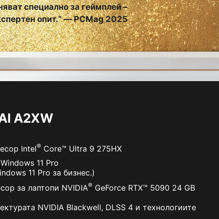
няват специално за геймплей –
експертен опит.“ — PCMag 2025
 AI A2XW
®
сор Intel
Core™ Ultra 9 275HX
 Windows 11 Pro
ndows 11 Pro за бизнес.)
®
сор за лаптопи NVIDIA
GeForce RTX™ 5090 24 GB
ектурата NVIDIA Blackwell, DLSS 4 и технологиите