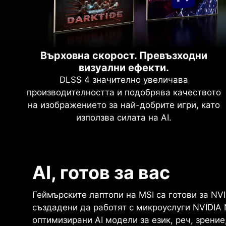
Върховна скорост. Превъзходни
визуални ефекти.
DLSS 4 значително увеличава
производителността и подобрява качеството
на изображението за най-добрите игри, като
използва силата на AI.
Пълен рей трейсинг с невро
NVIDIA DLSS 4
AI, готов за вас
Върховна скорост. Пр
рендиране
Геймърските лаптопи на MSI са готови за NVI
визуални ефекти. Зад
Променящ играта
създадени да работят с микроуслуги NVIDIA 
оптимизирани AI модели за език, реч, зрение