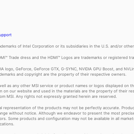
upport
trademarks of Intel Corporation or its subsidiaries in the U.S. and/or othe
MI™ Trade dress and the HDMI™ Logos are trademarks or registered tra
IDIA logo, GeForce, GeForce GTX, G-SYNC, NVIDIA GPU Boost, and NVLin
rademarks and copyright are the property of their respective owners.
ell as any other MSI service or product names or logos displayed on th
 on our website and used in the materials are the property of their r
rom MSI. Any rights not expressly granted herein are reserved.
sual representation of the products may not be perfectly accurate. Prod
 change without notice. Although we endeavor to present the most precis
rs. Some products and configuration may not be available in all market
cations.