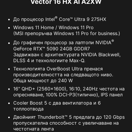
Vector 16 HX AI A2XW
®
До процесор Intel
Core™ Ultra 9 275HX
Windows 11 Home / Windows 11 Pro
(MSI препоръчва Windows 11 Pro for business.)
®
До графичен процесор за лаптопи NVIDIA
GeForce RTX™ 5090 24GB GDDR7
Задвижван с архитектурата NVIDIA Blackwell,
DLSS 4 и технологиите Max-Q.
Технологията OverBoost Ultra пренася
производителността на следващото ниво.
Обща мощност до 240 W
16" QHD+ (2560x1600), 16:10, 240Hz честота на
опресняване, 100% DCI-P3(типично), IPS панел
Cooler Boost 5 с два вентилатора и 6
топлоотвода
Двойният Thunderbolt™ 5 предлага до 120 Gbps
пропускателна способност с увеличаване на
честотната лента