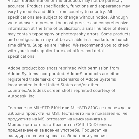
Visual representation of the products may not be perfectly
accurate. Product specification, functions and appearance may
vary by models and differ from country to country. All
specifications are subject to change without notice. Although
we endeavor to present the most precise and comprehensive
information at the time of publication, a small number of items
may contain typography or photography errors. Some products
and configuration may not be available in all markets or launch
time differs. Supplies are limited. We recommend you to check
with your local supplier for exact offers and detail
specifications.
Adobe product box shots reprinted with permission from
Adobe Systems Incorporated. Adobe® products are either
registered trademarks or trademarks of Adobe Systems
Incorporated in the United States and/or other
countries.Autodesk screen shots reprinted courtesy of
Autodesk, Inc.
Тестване по MIL-STD 810H или MIL-STD 810G се провежда на
избрани продукти на MSI. Тестването не е показателно, че
продуктите на MSI отговарят на изискванията на
Министерството на отбраната на САЩ (DoD) или са
предназначени за военна употреба. Процесът на
валидиране се извършва в лабораторни условия.