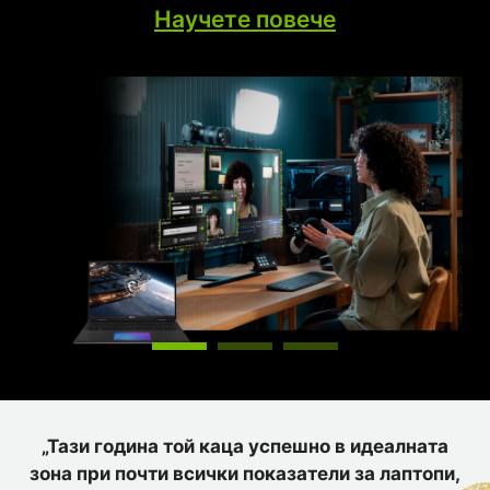
RTX е най-добрият начин за игра, подкрепен
Научете повече
от суперкомпютър с AI на NVIDIA в облака,
който постоянно подобрява възможностите за
игри на вашия компютър.
„Тази година той каца успешно в идеалната
зона при почти всички показатели за лаптопи,