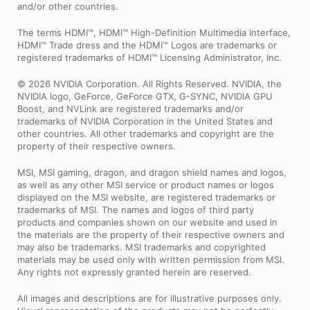
and/or other countries.
The terms HDMI™, HDMI™ High-Definition Multimedia Interface,
HDMI™ Trade dress and the HDMI™ Logos are trademarks or
registered trademarks of HDMI™ Licensing Administrator, Inc.
© 2026 NVIDIA Corporation. All Rights Reserved. NVIDIA, the
NVIDIA logo, GeForce, GeForce GTX, G-SYNC, NVIDIA GPU
Boost, and NVLink are registered trademarks and/or
trademarks of NVIDIA Corporation in the United States and
other countries. All other trademarks and copyright are the
property of their respective owners.
MSI, MSI gaming, dragon, and dragon shield names and logos,
as well as any other MSI service or product names or logos
displayed on the MSI website, are registered trademarks or
trademarks of MSI. The names and logos of third party
products and companies shown on our website and used in
the materials are the property of their respective owners and
may also be trademarks. MSI trademarks and copyrighted
materials may be used only with written permission from MSI.
Any rights not expressly granted herein are reserved.
All images and descriptions are for illustrative purposes only.