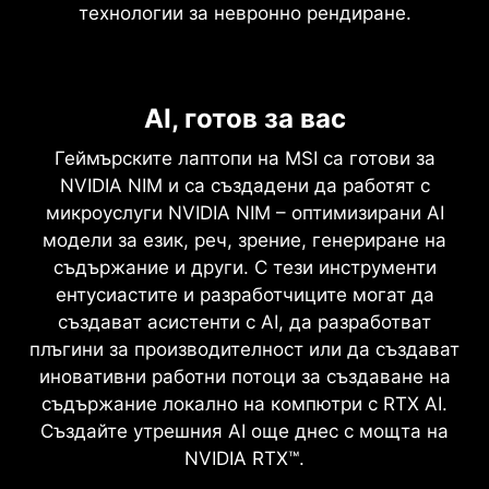
технологии за невронно рендиране.
NVIDIA DLSS 4
Пълен рей трейсинг с невронно
AI, готов за вас
Върховна скорост.
рендиране
Превъзходни визуални ефекти.
Геймърските лаптопи на MSI са готови за
Променящ играта реализъм
Задвижвано от AI.
NVIDIA NIM и са създадени да работят с
микроуслуги NVIDIA NIM – оптимизирани AI
Архитектурата NVIDIA Blackwell отключва
DLSS е революционен набор от технологии за
модели за език, реч, зрение, генериране на
променящия играта реализъм на пълното
невронно рендиране, който използва AI за
съдържание и други. С тези инструменти
проследяване на лъчите. Насладете се на
увеличаване на FPS, намаляване на
ентусиастите и разработчиците могат да
визуални ефекти с кинематографично
латентността и подобряване на качеството на
създават асистенти с AI, да разработват
качество и безпрецедентна скорост,
изображението.‌Последният пробив, DLSS 4,
плъгини за производителност или да създават
задвижвани със серията на GeForce RTX 50 с
въвежда ново генериране на множество
иновативни работни потоци за създаване на
ядра RT от четвърто поколение и
кадри, подобрена реконструкция на лъчи и
съдържание локално на компютри с RTX AI.
революционни технологии за невронно
супер резолюция, задвижвана от графични
Създайте утрешния AI още днес с мощта на
рендиране, ускорени с тензиони ядра от пето
процесори от серията GeForce RTX™ 50 и пето
NVIDIA RTX™.
поколение.
поколение тензорни ядра. DLSS на GeForce