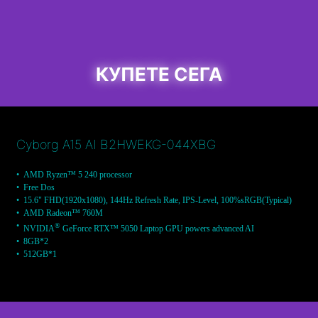
КУПЕТЕ СЕГА
Cyborg A15 AI B2HWEKG-044XBG
AMD Ryzen™ 5 240 processor
Free Dos
15.6" FHD(1920x1080), 144Hz Refresh Rate, IPS-Level, 100%sRGB(Typical)
AMD Radeon™ 760M
®
NVIDIA
GeForce RTX™ 5050 Laptop GPU powers advanced AI
8GB*2
512GB*1