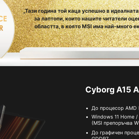
„Тази година той каца успешно в идеалната
за лаптопи, които нашите читатели оце
областта, в която MSI има най-много 
Cyborg A15 
До процесор AMD 
Windows 11 Home /
(MSI препоръчва Wi
До графичен проце
GDDR7