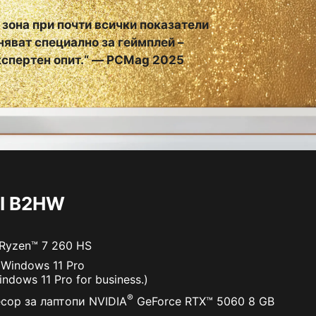
 зона при почти всички показатели
няват специално за геймплей –
експертен опит.“ — PCMag 2025
AI B2HW
Ryzen™ 7 260 HS
 Windows 11 Pro
ndows 11 Pro for business.)
®
сор за лаптопи NVIDIA
GeForce RTX™ 5060 8 GB