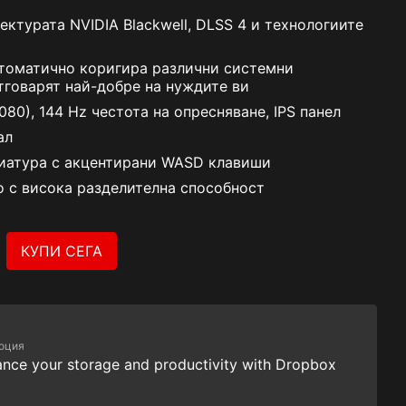
ектурата NVIDIA Blackwell, DLSS 4 и технологиите
автоматично коригира различни системни
отговарят най-добре на нуждите ви
080), 144 Hz честота на опресняване, IPS панел​
ал
виатура с акцентирани WASD клавиши
о с висока разделителна способност
КУПИ СЕГА
оция
nce your storage and productivity with Dropbox