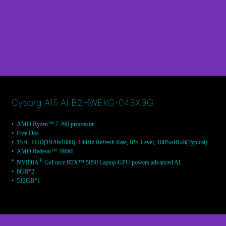
Cyborg A15 AI B2HWEKG-043XBG
AMD Ryzen™ 7 260 processor
Free Dos
15.6" FHD(1920x1080), 144Hz Refresh Rate, IPS-Level, 100%sRGB(Typical)
AMD Radeon™ 780M
®
NVIDIA
GeForce RTX™ 5050 Laptop GPU powers advanced AI
8GB*2
512GB*1