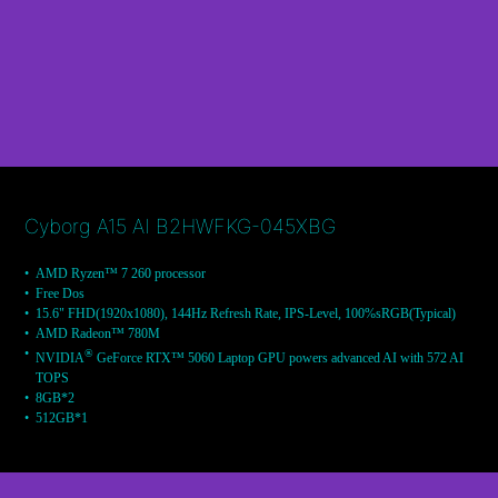
Cyborg A15 AI B2HWFKG-045XBG
AMD Ryzen™ 7 260 processor
Free Dos
15.6" FHD(1920x1080), 144Hz Refresh Rate, IPS-Level, 100%sRGB(Typical)
AMD Radeon™ 780M
®
NVIDIA
GeForce RTX™ 5060 Laptop GPU powers advanced AI with 572 AI
TOPS
8GB*2
512GB*1