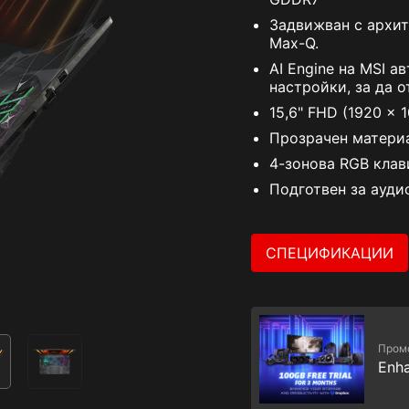
Задвижван с архит
Max-Q.
AI Engine на MSI 
настройки, за да 
15,6" FHD (1920 x 1
Прозрачен матери
4-зонова RGB кла
Подготвен за ауди
СПЕЦИФИКАЦИИ
Пром
Enha