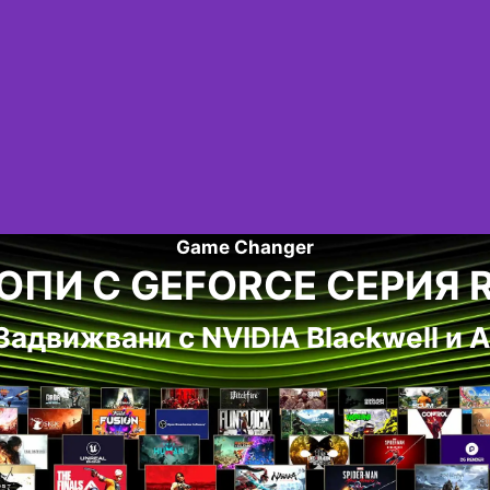
Game Changer
ОПИ С GEFORCE СЕРИЯ R
Задвижвани с NVIDIA Blackwell и A