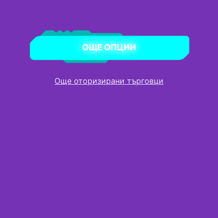
Cyborg A15 AI B2HWFKG-046XBG
AMD Ryzen™ 5 240 processor
Free Dos
ОЩЕ ОПЦИИ
15.6" FHD(1920x1080), 144Hz Refresh Rate, IPS-Level, 100%sRGB(Typical)
AMD Radeon™ 760M
®
NVIDIA
GeForce RTX™ 5060 Laptop GPU powers advanced AI with 572 AI
Още оторизирани търговци
TOPS
8GB*2
512GB*1