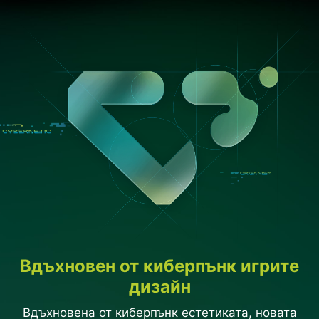
Вдъхновен от киберпънк игрите
дизайн
Вдъхновена от киберпънк естетиката, новата