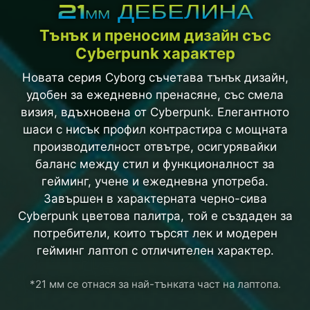
21
ДЕБЕЛИНА
ММ
Тънък и преносим дизайн със
Cyberpunk характер
Новата серия Cyborg съчетава тънък дизайн,
удобен за ежедневно пренасяне, със смела
визия, вдъхновена от Cyberpunk. Елегантното
шаси с нисък профил контрастира с мощната
производителност отвътре, осигурявайки
баланс между стил и функционалност за
гейминг, учене и ежедневна употреба.
Завършен в характерната черно-сива
Cyberpunk цветова палитра, той е създаден за
потребители, които търсят лек и модерен
гейминг лаптоп с отличителен характер.
*21 мм се отнася за най-тънката част на лаптопа.