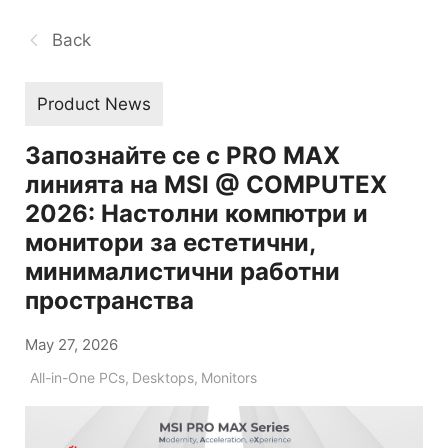
Back
Product News
Запознайте се с PRO MAX
линията на MSI @ COMPUTEX
2026: Настолни компютри и
монитори за естетични,
минималистични работни
пространства
May 27, 2026
All-in-One PCs
,
Desktops
,
Monitors