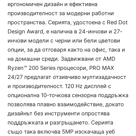
ергономичен дизайн и ефективна
производителност за модерни работни
пространства. Серията, удостоена с Red Dot
Design Award, е налична в 24-инчови и 27-
инчови модели с черни или бели цветови
опции, за да отговаря както на офис, така и
на домашни среди. Задвижвани от AMD
Ryzen™ 200 Series процесори, PRO MAX
24/27 предлагат отзивчиво мултизадачност
и производителност. 120 Hz дисплей с
опционална 10-точкова сензорна поддръжка
позволява плавно взаимодействие, докато
дизайнът без инструменти опростява
поддръжката и разгръщането. Серията
също така включва 5MP изскачаща уеб