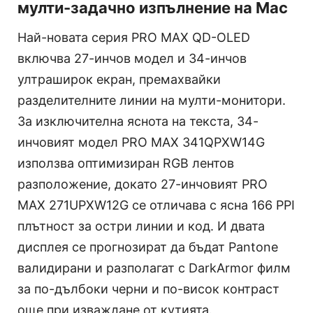
мулти-задачно изпълнение на Mac
Най-новата серия PRO MAX QD-OLED
включва 27-инчов модел и 34-инчов
ултраширок екран, премахвайки
разделителните линии на мулти-монитори.
За изключителна яснота на текста, 34-
инчовият модел PRO MAX 341QPXW14G
използва оптимизиран RGB лентов
разположение, докато 27-инчовият PRO
MAX 271UPXW12G се отличава с ясна 166 PPI
плътност за остри линии и код. И двата
дисплея се прогнозират да бъдат Pantone
валидирани и разполагат с DarkArmor филм
за по-дълбоки черни и по-висок контраст
още при изваждане от кутията.