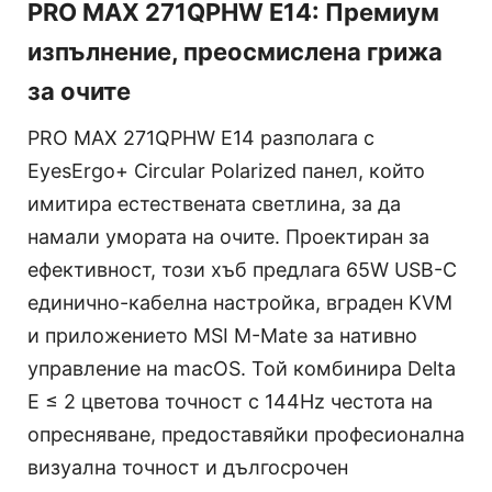
PRO MAX 271QPHW E14: Премиум
изпълнение, преосмислена грижа
за очите
PRO MAX 271QPHW E14 разполага с
EyesErgo+ Circular Polarized панел, който
имитира естествената светлина, за да
намали умората на очите. Проектиран за
ефективност, този хъб предлага 65W USB-C
единично-кабелна настройка, вграден KVM
и приложението MSI M-Mate за нативно
управление на macOS. Той комбинира Delta
E ≤ 2 цветова точност с 144Hz честота на
опресняване, предоставяйки професионална
визуална точност и дългосрочен