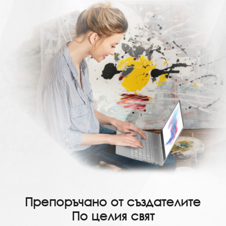
Препоръчано от създателите
По целия свят