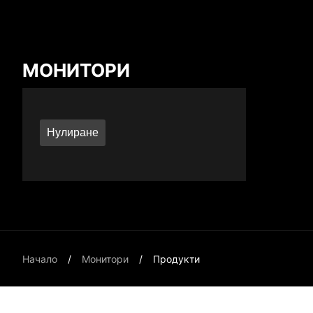
Сравнителен резултат
МОНИТОРИ
*
Разликите са маркирани в червено
Нулиране
{{feature}}
Начало
Монитори
Продукти