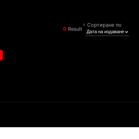
Сортиране по
0
Result
Филтър
Назад