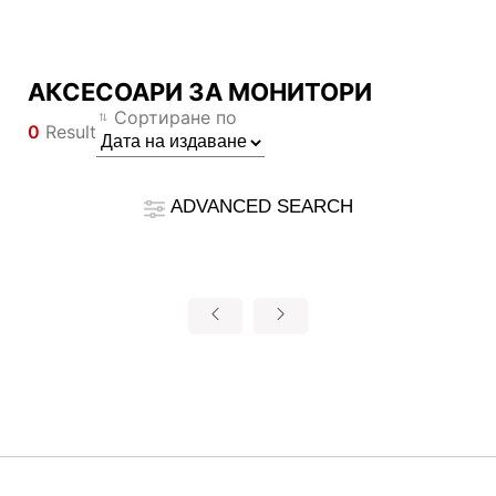
АКСЕСОАРИ ЗА МОНИТОРИ
Сравнителен резултат
Сортиране по
0
Result
*
Разликите са маркирани в червено
Filter
Филтър
Назад
ADVANCED SEARCH
{{feature}}
Clear All
Нулиране
{{thistitle1[key] || title[key]}}
{{item}}