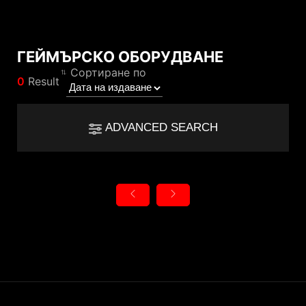
ГЕЙМЪРСКО ОБОРУДВАНЕ
Сравнителен резултат
Сортиране по
0
Result
*
Разликите са маркирани в червено
Filter
Филтър
Назад
ADVANCED SEARCH
{{feature}}
Clear All
Нулиране
{{thistitle1[key] || title[key]}}
{{item}}